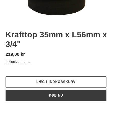
Krafttop 35mm x L56mm x
3/4"
Normalpris
219,00 kr
Inklusive moms.
LÆG I INDKØBSKURV
KØB NU
Lægger