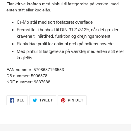
produkt
Flankdrive krafttop med pinhul til fastgørelse på værktøj med
i
enten stift eller kuglelås.
din
indkøbskurv
Cr-Mo stål med sort fosfateret overflade
Fremstillet i henhold til DIN 3121/3129, når det gælder
kravene til hårdhed, funktion og drejningsmoment
Flankdrive profil for optimal greb på boltens hovede
Med pinhul til fastgørelse på værktøj med enten stift eller
kuglelås.
EAN nummer: 5708687196553
DB nummer: 5006378
NRF nummer: 9837688
DEL
TWEET
PIN
DEL
TWEET
PIN DET
PÅ
PÅ
PÅ
FACEBOOK
TWITTER
PINTEREST