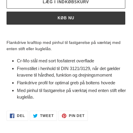
LÆG I INDKØBSKURV
KØB NU
Lægger
produkt
Flankdrive krafttop med pinhul til fastgørelse på værktøj med
i
enten stift eller kuglelås.
din
indkøbskurv
Cr-Mo stål med sort fosfateret overflade
Fremstillet i henhold til DIN 3121/3129, når det gælder
kravene til hårdhed, funktion og drejningsmoment
Flankdrive profil for optimal greb på boltens hovede
Med pinhul til fastgørelse på værktøj med enten stift eller
kuglelås.
DEL
TWEET
PIN
DEL
TWEET
PIN DET
PÅ
PÅ
PÅ
FACEBOOK
TWITTER
PINTEREST