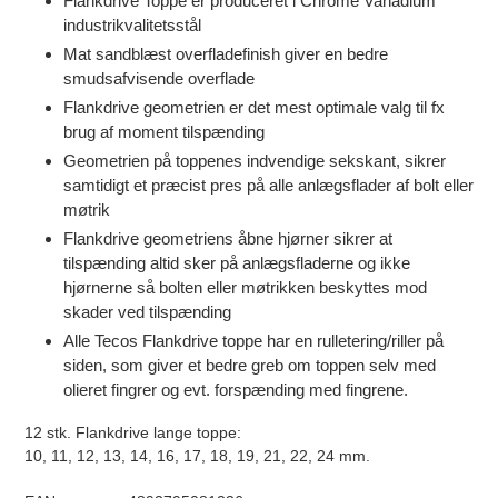
Flankdrive Toppe er produceret i Chrome Vanadium
indkøbskurv
industrikvalitetsstål
Mat sandblæst overfladefinish giver en bedre
smudsafvisende overflade
Flankdrive geometrien er det mest optimale valg til fx
brug af moment tilspænding
Geometrien på toppenes indvendige sekskant, sikrer
samtidigt et præcist pres på alle anlægsflader af bolt eller
møtrik
Flankdrive geometriens åbne hjørner sikrer at
tilspænding altid sker på anlægsfladerne og ikke
hjørnerne så bolten eller møtrikken beskyttes mod
skader ved tilspænding
Alle Tecos Flankdrive toppe har en rulletering/riller på
siden, som giver et bedre greb om toppen selv med
olieret fingrer og evt. forspænding med fingrene.
12 stk. Flankdrive lange toppe:
10, 11, 12, 13, 14, 16, 17, 18, 19, 21, 22, 24 mm.