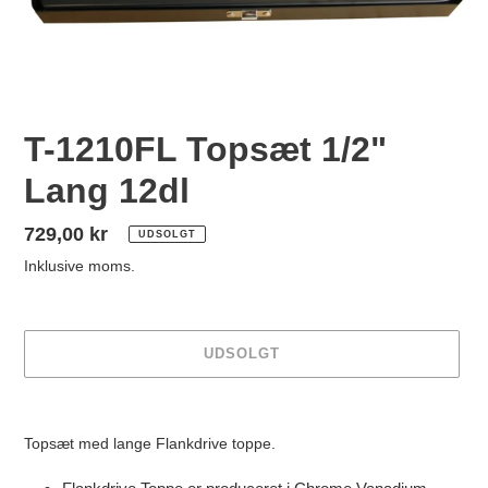
T-1210FL Topsæt 1/2"
Lang 12dl
Normalpris
729,00 kr
UDSOLGT
Inklusive moms.
UDSOLGT
Lægger
produkt
Topsæt med lange Flankdrive toppe.
i
din