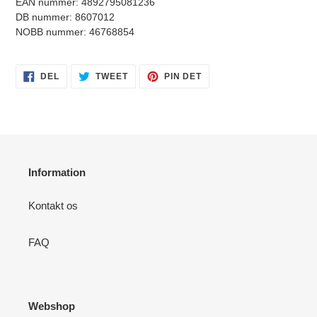
EAN nummer: 4892795081236
DB nummer: 8607012
NOBB nummer: 46768854
DEL
TWEET
PIN
DEL
TWEET
PIN DET
PÅ
PÅ
PÅ
FACEBOOK
TWITTER
PINTEREST
Information
Kontakt os
FAQ
Webshop