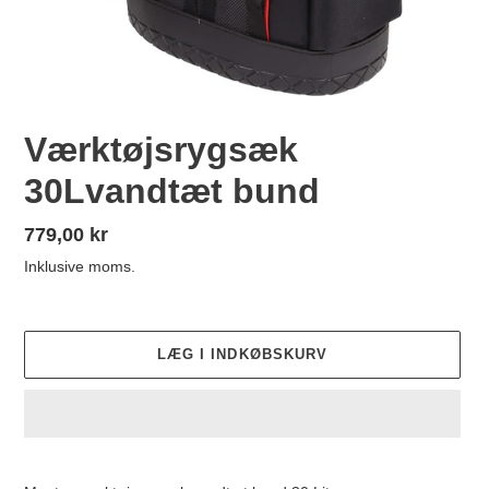
Værktøjsrygsæk
30Lvandtæt bund
Normalpris
779,00 kr
Inklusive moms.
LÆG I INDKØBSKURV
Lægger
produkt