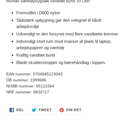
Montør værktøjsrygsæk vandtæt bund 30 Liter.
i
din
Fremstillet i D600 nylon
indkøbskurv
Slidstærk opbygning gør den velegnet til hårdt
arbejdsmiljø
Udvendigt er den forsynet med flere vandtætte lommer
Indvendigt stort rum med masser af plads til laptop,
arbejdspapirer og værktøj
Kraftig vandtæt bund
Bløde skulderstropper og bærehåndtag i toppen.
EAN nummer: 5704645123043
DB nummer: 1999686
NOBB nummer: 55121564
NRF nummer: 9834717
DEL
TWEET
PIN
DEL
TWEET
PIN DET
PÅ
PÅ
PÅ
FACEBOOK
TWITTER
PINTEREST