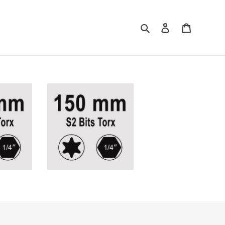
Søg
Log ind
Indkøbsku